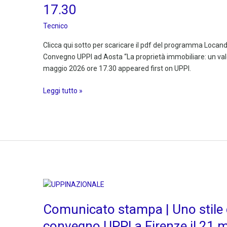
17.30
proprietà
immobiliare:
Tecnico
un
valore
Clicca qui sotto per scaricare il pdf del programma Loc
per
Convegno UPPI ad Aosta “La proprietà immobiliare: un valor
la
maggio 2026 ore 17.30 appeared first on UPPI.
Valle
Leggi tutto »
d’Aosta”
|
Giovedì
7
maggio
2026
ore
17.30
Comunicato
stampa
Comunicato stampa | Uno stile di
|
Uno
convegno UPPI a Firenze il 21 ma