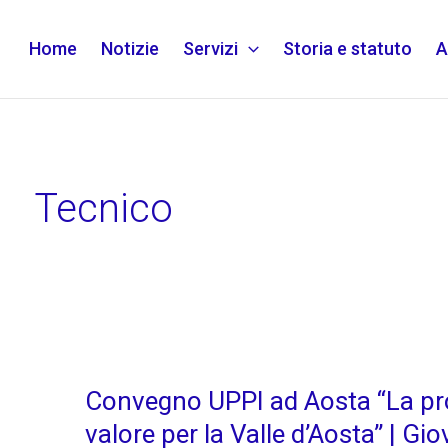
Home
Notizie
Servizi
Storia e statuto
A
Tecnico
Convegno
UPPI
Convegno UPPI ad Aosta “La pro
ad
Aosta
valore per la Valle d’Aosta” | G
“La