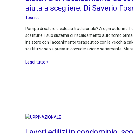
da
aiuta a scegliere. Di Saverio Fos
sostituire?
La
Tecnico
app
Pompa di calore o caldaia tradizionale? A ogni autunno il
di
sostituire il suo sistema di riscaldamento autonomo orma
Enea
insistere con l’accanimento terapeutico con le vecchia cald
aiuta
sostituzione va presa in considerazione seriamente. Ma s
a
scegliere.
Leggi tutto »
Di
Saverio
Fossati
Lavori
edilizi
Lavori edilizi in condominio, sco
in