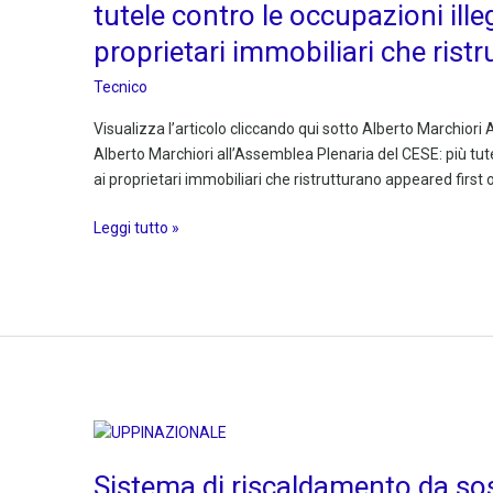
Plenaria
tutele contro le occupazioni illeg
del
proprietari immobiliari che rist
CESE:
più
Tecnico
tutele
contro
Visualizza l’articolo cliccando qui sotto Alberto Marchio
le
Alberto Marchiori all’Assemblea Plenaria del CESE: più tutel
occupazioni
ai proprietari immobiliari che ristrutturano appeared first
illegali
Leggi tutto »
e
incentivi
ai
proprietari
immobiliari
che
ristrutturano
Sistema
di
Sistema di riscaldamento da sos
riscaldamento