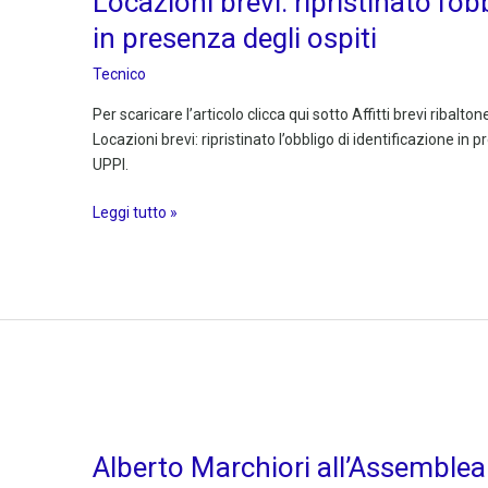
Locazioni brevi: ripristinato l’ob
l’obbligo
in presenza degli ospiti
di
identificazione
Tecnico
in
Per scaricare l’articolo clicca qui sotto Affitti brevi ribalt
presenza
Locazioni brevi: ripristinato l’obbligo di identificazione in 
degli
UPPI.
ospiti
Leggi tutto »
Alberto
Marchiori
Alberto Marchiori all’Assemblea
all’Assemblea