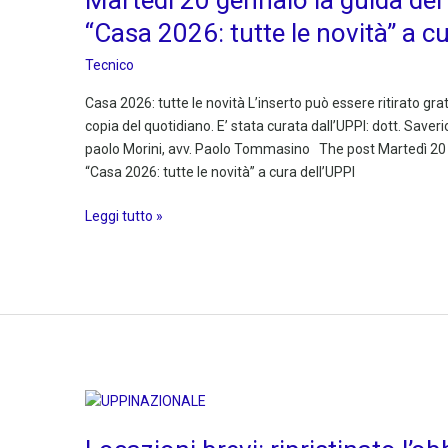
la
“Casa 2026: tutte le novità” a cu
guida
del
Tecnico
Corriere
Casa 2026: tutte le novità L’inserto può essere ritirato gra
della
copia del quotidiano. E’ stata curata dall’UPPI: dott. Saver
Sera
paolo Morini, avv. Paolo Tommasino The post Martedì 20 g
“Casa
“Casa 2026: tutte le novità” a cura dell’UPPI
2026:
tutte
Leggi tutto »
le
novità”
a
cura
dell’UPPI
Locazioni
brevi:
ripristinato