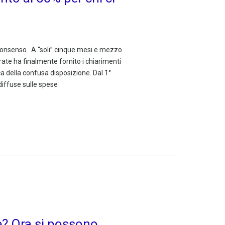
buonsenso A “soli” cinque mesi e mezzo
rate ha finalmente fornito i chiarimenti
a della confusa disposizione. Dal 1°
diffuse sulle spese
e? Ora si possono