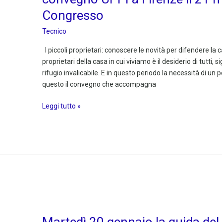
stile
Congresso
di
vita
Tecnico
italiano:
convegno
I piccoli proprietari: conoscere le novità per difendere la ca
UPPI
proprietari della casa in cui viviamo è il desiderio di tutti
a
rifugio invalicabile. E in questo periodo la necessità di un p
Firenze
questo il convegno che accompagna
il
21
Leggi tutto »
marzo
per
il
XIII
Congresso
Martedì
20
Martedì 20 gennaio la guida del 
gennaio