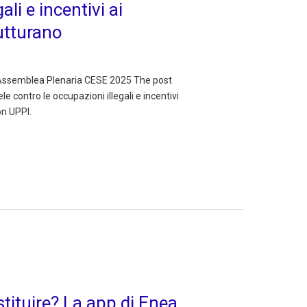
ali e incentivi ai
rutturano
ri Assemblea Plenaria CESE 2025 The post
e contro le occupazioni illegali e incentivi
 on UPPI.
tituire? La app di Enea