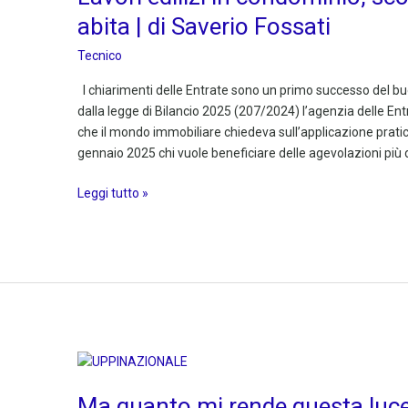
condominio,
abita | di Saverio Fossati
sconto
al
Tecnico
50%
I chiarimenti delle Entrate sono un primo successo del 
per
dalla legge di Bilancio 2025 (207/2024) l’agenzia delle Ent
chi
che il mondo immobiliare chiedeva sull’applicazione pratic
ci
gennaio 2025 chi vuole beneficiare delle agevolazioni più 
abita
|
Leggi tutto »
di
Saverio
Fossati
Ma
quanto
Ma quanto mi rende questa luc
mi