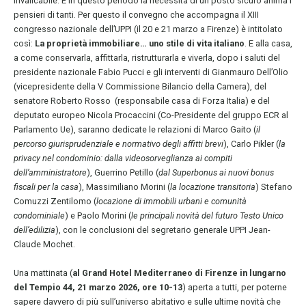
invalicabile. E in questo periodo la necessità di un posto sicuro anima i
pensieri di tanti. Per questo il convegno che accompagna il XIII
congresso nazionale dell’UPPI (il 20 e 21 marzo a Firenze) è intitolato
così:
La proprietà immobiliare… uno stile di vita italiano
. E alla casa,
a come conservarla, affittarla, ristrutturarla e viverla, dopo i saluti del
presidente nazionale Fabio Pucci e gli interventi di Gianmauro Dell’Olio
(vicepresidente della V Commissione Bilancio della Camera), del
senatore Roberto Rosso (responsabile casa di Forza Italia) e del
deputato europeo Nicola Procaccini (Co-Presidente del gruppo ECR al
Parlamento Ue), saranno dedicate le relazioni di Marco Gaito (
il
percorso giurisprudenziale e normativo degli affitti brevi
), Carlo Pikler (
la
privacy nel condominio: dalla videosorveglianza ai compiti
dell’amministratore
), Guerrino Petillo (
dal Superbonus ai nuovi bonus
fiscali per la casa
), Massimiliano Morini (
la locazione transitoria
) Stefano
Comuzzi Zentilomo (
locazione di immobili urbani e comunità
condominiale
) e Paolo Morini (
le principali novità del futuro Testo Unico
dell’edilizia
), con le conclusioni del segretario generale UPPI Jean-
Claude Mochet.
Una mattinata (
al Grand Hotel Mediterraneo di Firenze in lungarno
del Tempio 44, 21 marzo 2026, ore 10-13
) aperta a tutti, per poterne
sapere davvero di più sull’universo abitativo e sulle ultime novità che