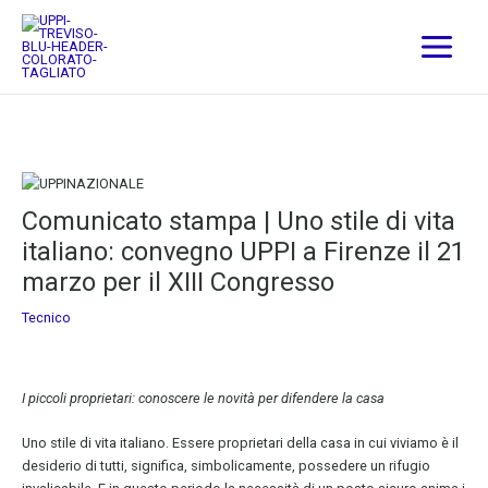
Vai
P
P
al
e
e
contenuto
r
r
a
a
r
n
g
n
o
o
m
Comunicato stampa | Uno stile di vita
e
italiano: convegno UPPI a Firenze il 21
n
marzo per il XIII Congresso
t
o
Tecnico
I piccoli proprietari: conoscere le novità per difendere la casa
Uno stile di vita italiano. Essere proprietari della casa in cui viviamo è il
desiderio di tutti, significa, simbolicamente, possedere un rifugio