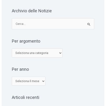
Archivio delle Notizie
C
e
r
Per argomento
c
a
:
Per anno
Articoli recenti